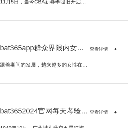
11月5日，当今CBA新赛季照旧开启。广东队的情况是外界荒谬关心的，球队开局遭受连败，其时引起好多球迷缅想。直到最近广东队驱动沉稳下来，当今战绩6胜4负，位列积分榜第七。由于接下来有国度队任务，是以CBA暂时休赛2024bat365官网入口，但俱乐部杯的比赛将打响。不久前咱们看到广东队的赛程，举座照旧松弛的。 广东队将会在定州赛区出战CBA俱乐部杯的比赛，11月12日下昼15：00对阵江苏肯帝亚，11月13日晚19：30对阵广州龙狮，11月16日晚19：30分对阵天津队，11月17日晚19：3
bat365app群众界限内女遨游员的数目显耀加多-bat365线上买球_点击进入
查看详情
跟着期间的发展，越来越多的女性在各个界限中崭露头角，航空业也不例外。在万米高空之上，女遨游员们不仅在遨游本领上展现了颠倒的智力，更是在这个传统男性主导的行业中，以矍铄和自信迎来了属于她们的期间。让咱们一同走进这个充满情谊与挑战的全国，感受女飞期间的魔力与影响。 一、女遨游员的崛起：突破传统的枷锁 在航空历史的早期，遨游员大多为男性，女性被排斥在这一排业除外。关系词，跟着社会不雅念的回荡，越来越多的女性启动追赶我方的遨游梦思。频年来，群众界限内女遨游员的数目显耀加多，很多航空公司也启动积极招募女
bat3652024官网每天考验期间延迟到16小时-bat365线上买球_点击进入
查看详情